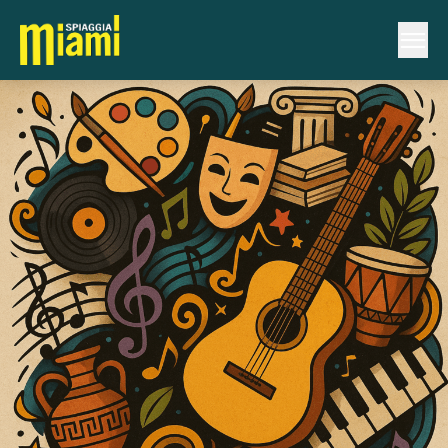
Autore:
admin
Benvenuto
Pubblicato il
Giugno 25, 2025
da
admin